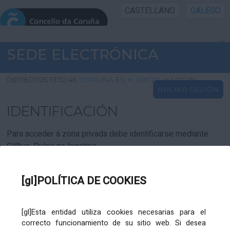
CASTELLANO
GALEGO
INICIO SEDE
SEDE ELECTRÓNICA
INICIO
06/08/2026 13:32:46
CORUNA.ES
>
INICIO
>
LOGIN
INICIAR SESIÓN
INFORMACIÓN PÚBLICA
IDENTIFICACIÓN
CARTAFOL CIDADÁN
Para acceder á zona privada debe identificarse mediante
Cl@ve. Pulse no logotipo
UTILIDADES
[gl]POLÍTICA DE COOKIES
AXUDA
[gl]Esta entidad utiliza cookies necesarias para el
correcto funcionamiento de su sitio web. Si desea