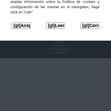
ampliar información sobre la Política de cookies y
configuración de las mismas en el navegador, haga
Información Cl@ve
click en "Leer"
Aviso legal
LOPD
Mapa web
Normas de uso
Accesibilidad