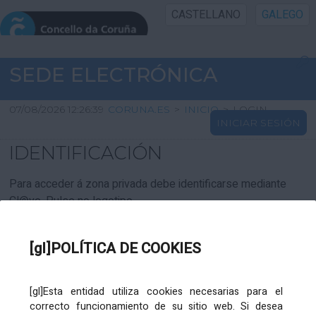
CASTELLANO
GALEGO
INICIO SEDE
SEDE ELECTRÓNICA
INICIO
07/08/2026 12:26:39
CORUNA.ES
>
INICIO
>
LOGIN
INICIAR SESIÓN
INFORMACIÓN PÚBLICA
IDENTIFICACIÓN
CARTAFOL CIDADÁN
Para acceder á zona privada debe identificarse mediante
Cl@ve. Pulse no logotipo
UTILIDADES
[gl]POLÍTICA DE COOKIES
AXUDA
[gl]Esta entidad utiliza cookies necesarias para el
correcto funcionamiento de su sitio web. Si desea