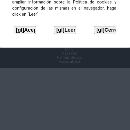
ampliar información sobre la Política de cookies y
configuración de las mismas en el navegador, haga
Información Cl@ve
click en "Leer"
Aviso legal
LOPD
Mapa web
Normas de uso
Accesibilidad