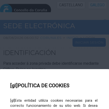
CASTELLANO
GALEGO
INICIO SEDE
SEDE ELECTRÓNICA
INICIO
08/08/2026 06:00:32
CORUNA.ES
>
INICIO
>
LOGIN
INICIAR SESIÓN
INFORMACIÓN PÚBLICA
IDENTIFICACIÓN
CARTAFOL CIDADÁN
Para acceder á zona privada debe identificarse mediante
Cl@ve. Pulse no logotipo
UTILIDADES
[gl]POLÍTICA DE COOKIES
AXUDA
[gl]Esta entidad utiliza cookies necesarias para el
correcto funcionamiento de su sitio web. Si desea