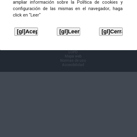
ampliar información sobre la Política de cookies y
configuración de las mismas en el navegador, haga
Información Cl@ve
click en "Leer"
Aviso legal
LOPD
Mapa web
Normas de uso
Accesibilidad