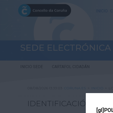
INICIO
C
SEDE ELECTRÓNICA
INICIO SEDE
CARTAFOL CIDADÁN
08/08/2026 13:33:03
CORUNA.ES
>
INICIO
>
L
IDENTIFICACIÓN
[gl]PO