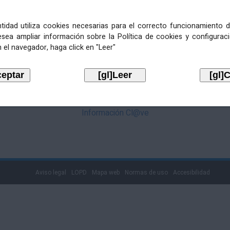
mediante Cl@ve. Pulse no logotipo
entidad utiliza cookies necesarias para el correcto funcionamiento d
esea ampliar información sobre la Política de cookies y configurac
 el navegador, haga click en "Leer"
Información Cl@ve
Aviso legal
LOPD
Mapa web
Normas de uso
Accesibilidad