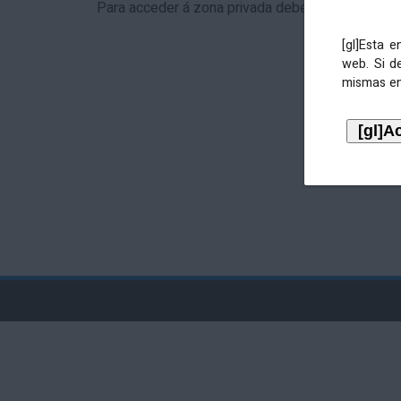
Para acceder á zona privada debe identificarse 
[gl]Esta 
web. Si d
mismas en