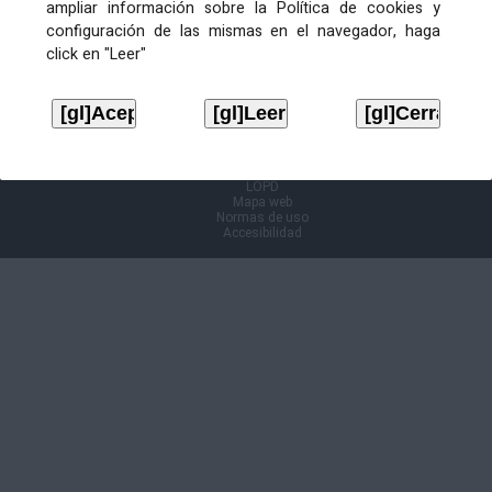
ampliar información sobre la Política de cookies y
configuración de las mismas en el navegador, haga
Información Cl@ve
click en "Leer"
Aviso legal
LOPD
Mapa web
Normas de uso
Accesibilidad