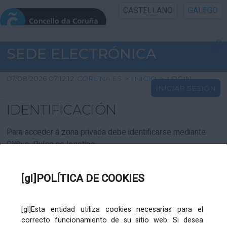
CASTELLANO
GALEGO
INICIO SEDE
SEDE ELECTRÓNICA
INICIO
07/08/2026 07:12:12
CORUNA.ES
>
INICIO
>
LOGIN
INICIAR SESIÓN
INFORMACIÓN PÚBLICA
IDENTIFICACIÓN
CARTAFOL CIDADÁN
Para acceder á zona privada debe identificarse mediante
Cl@ve. Pulse no logotipo
UTILIDADES
[gl]POLÍTICA DE COOKIES
AXUDA
[gl]Esta entidad utiliza cookies necesarias para el
correcto funcionamiento de su sitio web. Si desea