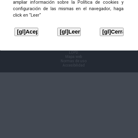
ampliar información sobre la Política de cookies y
configuración de las mismas en el navegador, haga
Información Cl@ve
click en "Leer"
Aviso legal
LOPD
Mapa web
Normas de uso
Accesibilidad