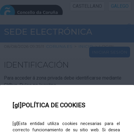
CASTELLANO
GALEGO
INICIO SEDE
SEDE ELECTRÓNICA
INICIO
08/08/2026 09:35:11
CORUNA.ES
>
INICIO
>
LOGIN
INICIAR SESIÓN
INFORMACIÓN PÚBLICA
IDENTIFICACIÓN
CARTAFOL CIDADÁN
Para acceder á zona privada debe identificarse mediante
Cl@ve. Pulse no logotipo
UTILIDADES
[gl]POLÍTICA DE COOKIES
AXUDA
[gl]Esta entidad utiliza cookies necesarias para el
correcto funcionamiento de su sitio web. Si desea