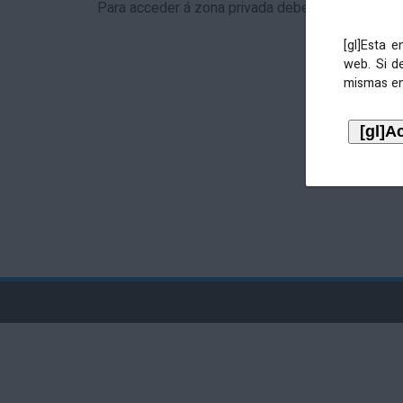
Para acceder á zona privada debe identificarse 
[gl]Esta 
web. Si d
mismas en