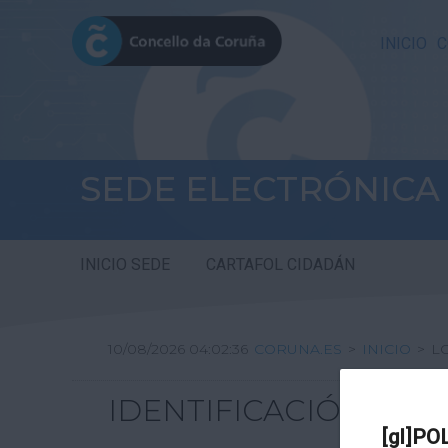
INICIO
C
SEDE ELECTRÓNICA
INICIO SEDE
CARTAFOL CIDADÁN
10/08/2026 04:02:36
CORUNA.ES
>
INICIO
>
L
IDENTIFICACIÓN
[gl]PO