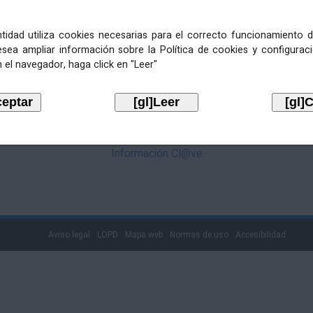
mediante Cl@ve. Pulse no logotipo
entidad utiliza cookies necesarias para el correcto funcionamiento d
esea ampliar información sobre la Política de cookies y configurac
 el navegador, haga click en "Leer"
Información Cl@ve
Aviso legal
LOPD
Mapa web
Normas de uso
Accesibilidad