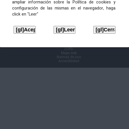
ampliar información sobre la Política de cookies y
configuración de las mismas en el navegador, haga
Información Cl@ve
click en "Leer"
Aviso legal
LOPD
Mapa web
Normas de uso
Accesibilidad