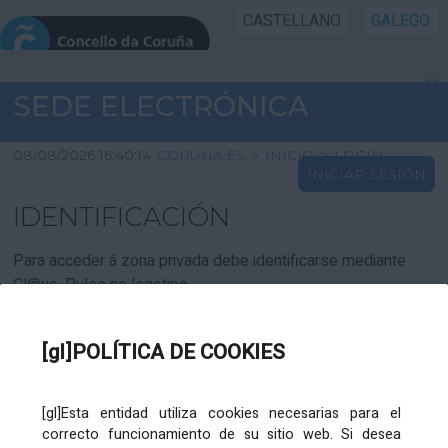
CASTELLANO
GALEGO
INICIO SEDE
SEDE ELECTRÓNICA
INICIO
08/08/2026 16:40:14
CORUNA.ES
>
INICIO
>
LOGIN
INICIAR SESIÓN
INFORMACIÓN PÚBLICA
IDENTIFICACIÓN
CARTAFOL CIDADÁN
Para acceder á zona privada debe identificarse mediante
Cl@ve. Pulse no logotipo
UTILIDADES
[gl]POLÍTICA DE COOKIES
AXUDA
[gl]Esta entidad utiliza cookies necesarias para el
correcto funcionamiento de su sitio web. Si desea