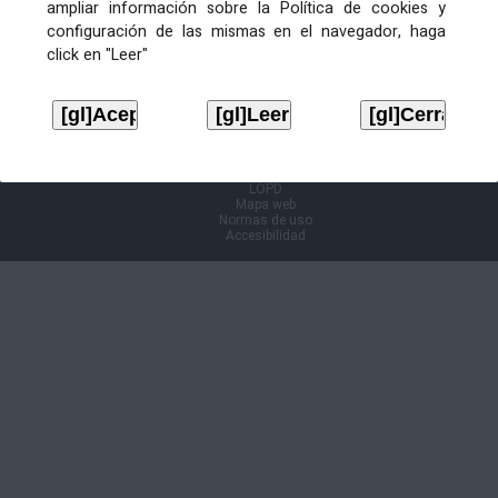
ampliar información sobre la Política de cookies y
configuración de las mismas en el navegador, haga
Información Cl@ve
click en "Leer"
Aviso legal
LOPD
Mapa web
Normas de uso
Accesibilidad