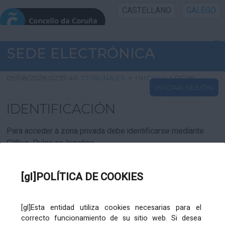
CASTELLANO
GALEGO
INICIO SEDE
SEDE ELECTRÓNICA
INICIO
09/08/2026 02:57:40
CORUNA.ES
>
INICIO
>
LOGIN
INICIAR SESIÓN
INFORMACIÓN PÚBLICA
IDENTIFICACIÓN
CARTAFOL CIDADÁN
Para acceder á zona privada debe identificarse mediante
Cl@ve. Pulse no logotipo
UTILIDADES
[gl]POLÍTICA DE COOKIES
AXUDA
[gl]Esta entidad utiliza cookies necesarias para el
correcto funcionamiento de su sitio web. Si desea