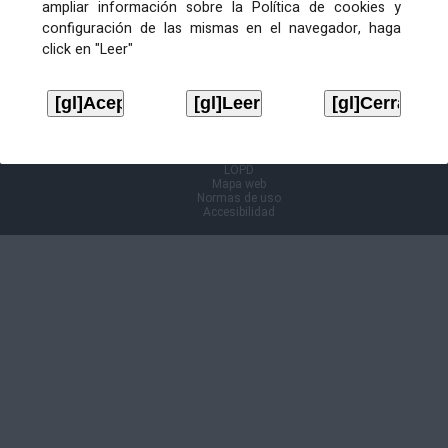
ampliar información sobre la Política de cookies y
configuración de las mismas en el navegador, haga
Información Cl@ve
click en "Leer"
Aviso legal
LOPD
Mapa web
Normas de uso
Accesibilidad