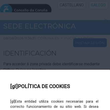
CASTELLANO
GALEGO
INICIO SEDE
SEDE ELECTRÓNICA
INICIO
08/08/2026 11:36:39
CORUNA.ES
>
INICIO
>
LOGIN
INICIAR SESIÓN
INFORMACIÓN PÚBLICA
IDENTIFICACIÓN
CARTAFOL CIDADÁN
Para acceder á zona privada debe identificarse mediante
Cl@ve. Pulse no logotipo
UTILIDADES
[gl]POLÍTICA DE COOKIES
AXUDA
[gl]Esta entidad utiliza cookies necesarias para el
correcto funcionamiento de su sitio web. Si desea