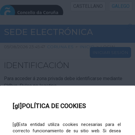
CASTELLANO
GALEGO
INICIO SEDE
SEDE ELECTRÓNICA
INICIO
05/08/2026 23:45:47
CORUNA.ES
>
INICIO
>
LOGIN
INICIAR SESIÓN
INFORMACIÓN PÚBLICA
IDENTIFICACIÓN
CARTAFOL CIDADÁN
Para acceder á zona privada debe identificarse mediante
Cl@ve. Pulse no logotipo
UTILIDADES
[gl]POLÍTICA DE COOKIES
AXUDA
[gl]Esta entidad utiliza cookies necesarias para el
correcto funcionamiento de su sitio web. Si desea