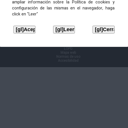
ampliar información sobre la Política de cookies y
configuración de las mismas en el navegador, haga
Información Cl@ve
click en "Leer"
Aviso legal
LOPD
Mapa web
Normas de uso
Accesibilidad