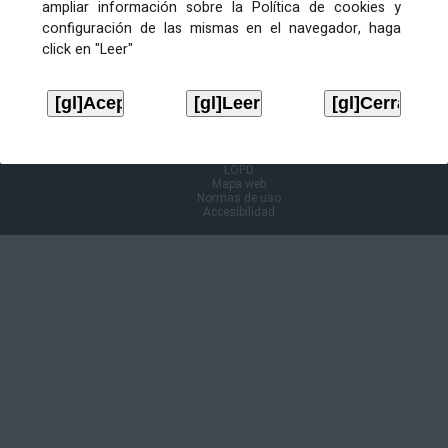
ampliar información sobre la Política de cookies y
configuración de las mismas en el navegador, haga
Información Cl@ve
click en "Leer"
Aviso legal
LOPD
Mapa web
Normas de uso
Accesibilidad