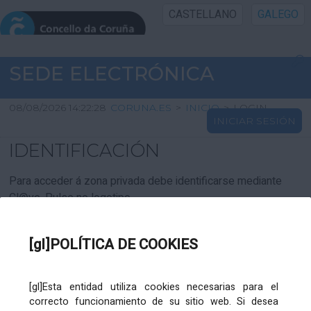
CASTELLANO
GALEGO
INICIO SEDE
SEDE ELECTRÓNICA
INICIO
08/08/2026 14:22:28
CORUNA.ES
>
INICIO
>
LOGIN
INICIAR SESIÓN
INFORMACIÓN PÚBLICA
IDENTIFICACIÓN
CARTAFOL CIDADÁN
Para acceder á zona privada debe identificarse mediante
Cl@ve. Pulse no logotipo
UTILIDADES
[gl]POLÍTICA DE COOKIES
AXUDA
[gl]Esta entidad utiliza cookies necesarias para el
correcto funcionamiento de su sitio web. Si desea