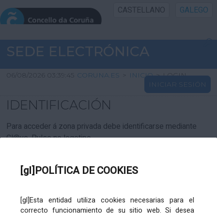
CASTELLANO
GALEGO
INICIO SEDE
SEDE ELECTRÓNICA
INICIO
06/08/2026 03:39:45
CORUNA.ES
>
INICIO
>
LOGIN
INICIAR SESIÓN
INFORMACIÓN PÚBLICA
IDENTIFICACIÓN
CARTAFOL CIDADÁN
Para acceder á zona privada debe identificarse mediante
Cl@ve. Pulse no logotipo
UTILIDADES
[gl]POLÍTICA DE COOKIES
AXUDA
[gl]Esta entidad utiliza cookies necesarias para el
correcto funcionamiento de su sitio web. Si desea