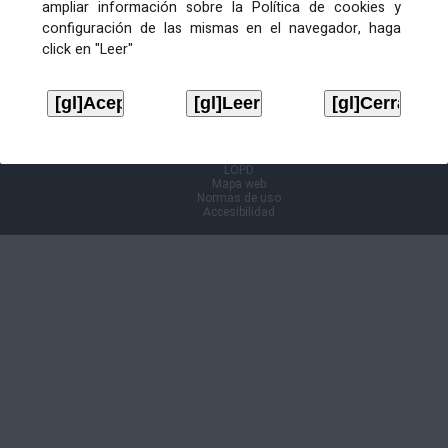
ampliar información sobre la Política de cookies y
configuración de las mismas en el navegador, haga
Información Cl@ve
click en "Leer"
Aviso legal
LOPD
Mapa web
Normas de uso
Accesibilidad