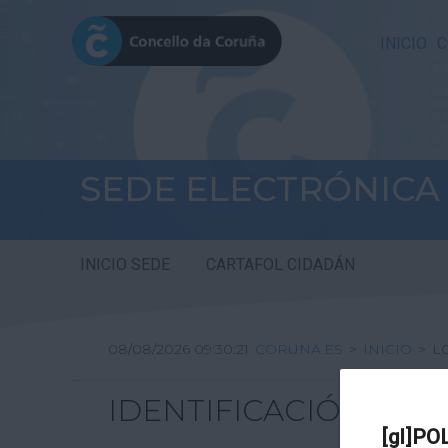
INICIO
C
SEDE ELECTRÓNICA
INICIO SEDE
CARTAFOL CIDADÁN
08/08/2026 09:30:21
CORUNA.ES
>
INICIO
>
L
IDENTIFICACIÓN
[gl]PO