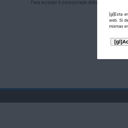
Para acceder á zona privada debe identificarse 
[gl]Esta 
web. Si d
mismas en