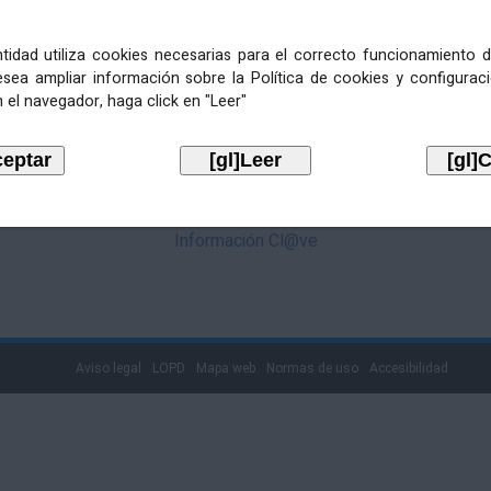
mediante Cl@ve. Pulse no logotipo
entidad utiliza cookies necesarias para el correcto funcionamiento d
esea ampliar información sobre la Política de cookies y configurac
 el navegador, haga click en "Leer"
Información Cl@ve
Aviso legal
LOPD
Mapa web
Normas de uso
Accesibilidad