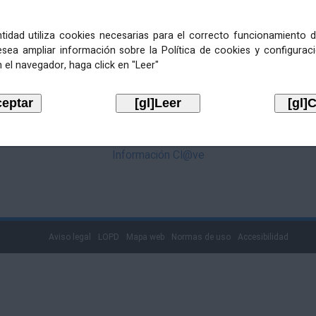
mediante Cl@ve. Pulse no logotipo
entidad utiliza cookies necesarias para el correcto funcionamiento d
esea ampliar información sobre la Política de cookies y configurac
 el navegador, haga click en "Leer"
Información Cl@ve
Aviso legal
LOPD
Mapa web
Normas de uso
Accesibilidad