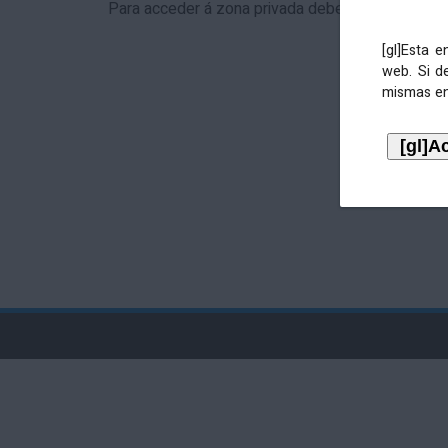
Para acceder á zona privada debe identificarse 
[gl]Esta 
web. Si d
mismas en