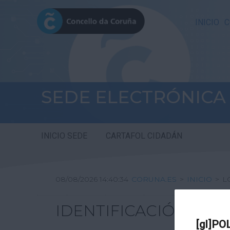
INICIO
C
SEDE ELECTRÓNICA
INICIO SEDE
CARTAFOL CIDADÁN
08/08/2026 14:40:34
CORUNA.ES
>
INICIO
>
L
IDENTIFICACIÓN
[gl]PO