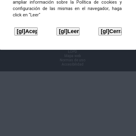
ampliar información sobre la Política de cookies y
configuración de las mismas en el navegador, haga
Información Cl@ve
click en "Leer"
Aviso legal
LOPD
Mapa web
Normas de uso
Accesibilidad