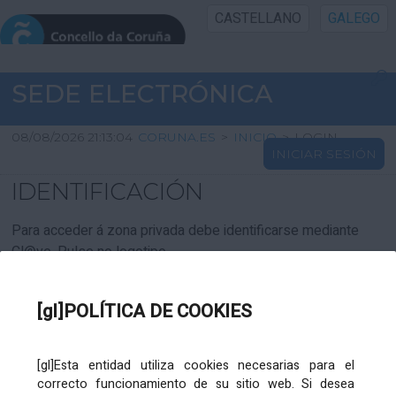
CASTELLANO
GALEGO
INICIO SEDE
SEDE ELECTRÓNICA
INICIO
08/08/2026 21:13:04
CORUNA.ES
>
INICIO
>
LOGIN
INICIAR SESIÓN
INFORMACIÓN PÚBLICA
IDENTIFICACIÓN
CARTAFOL CIDADÁN
Para acceder á zona privada debe identificarse mediante
Cl@ve. Pulse no logotipo
UTILIDADES
[gl]POLÍTICA DE COOKIES
AXUDA
[gl]Esta entidad utiliza cookies necesarias para el
correcto funcionamiento de su sitio web. Si desea