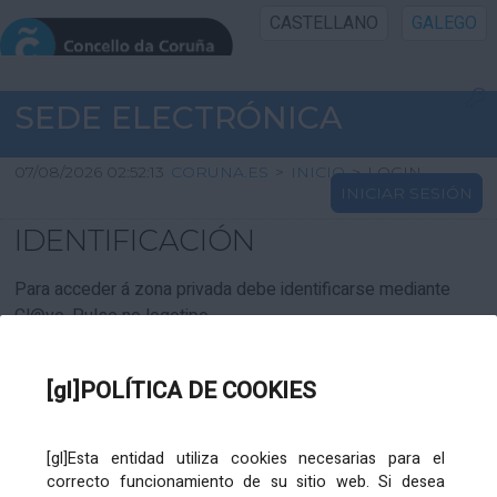
CASTELLANO
GALEGO
INICIO SEDE
SEDE ELECTRÓNICA
INICIO
07/08/2026 02:52:13
CORUNA.ES
>
INICIO
>
LOGIN
INICIAR SESIÓN
INFORMACIÓN PÚBLICA
IDENTIFICACIÓN
CARTAFOL CIDADÁN
Para acceder á zona privada debe identificarse mediante
Cl@ve. Pulse no logotipo
UTILIDADES
[gl]POLÍTICA DE COOKIES
AXUDA
[gl]Esta entidad utiliza cookies necesarias para el
correcto funcionamiento de su sitio web. Si desea