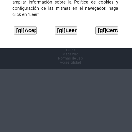
ampliar información sobre la Política de cookies y
configuración de las mismas en el navegador, haga
Información Cl@ve
click en "Leer"
Aviso legal
LOPD
Mapa web
Normas de uso
Accesibilidad