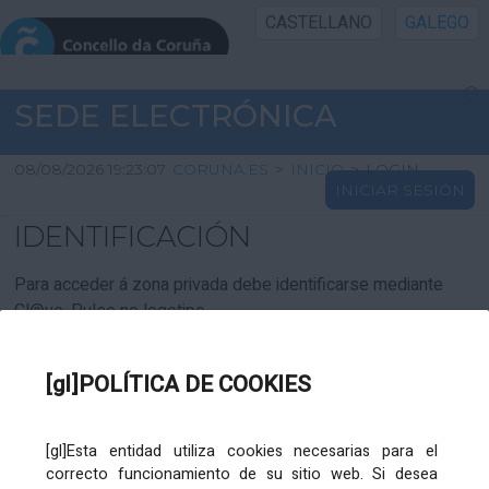
CASTELLANO
GALEGO
INICIO SEDE
SEDE ELECTRÓNICA
INICIO
08/08/2026 19:23:07
CORUNA.ES
>
INICIO
>
LOGIN
INICIAR SESIÓN
INFORMACIÓN PÚBLICA
IDENTIFICACIÓN
CARTAFOL CIDADÁN
Para acceder á zona privada debe identificarse mediante
Cl@ve. Pulse no logotipo
UTILIDADES
[gl]POLÍTICA DE COOKIES
AXUDA
[gl]Esta entidad utiliza cookies necesarias para el
correcto funcionamiento de su sitio web. Si desea