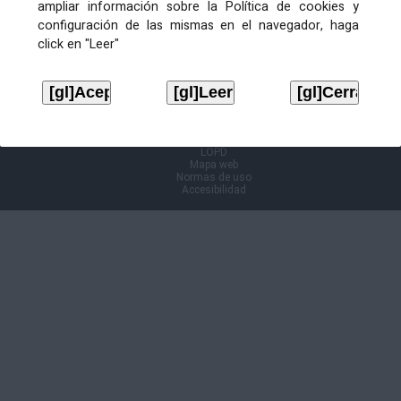
ampliar información sobre la Política de cookies y
configuración de las mismas en el navegador, haga
Información Cl@ve
click en "Leer"
Aviso legal
LOPD
Mapa web
Normas de uso
Accesibilidad