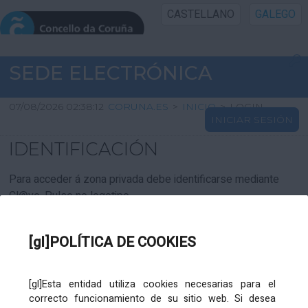
CASTELLANO
GALEGO
INICIO SEDE
SEDE ELECTRÓNICA
INICIO
07/08/2026 02:38:12
CORUNA.ES
>
INICIO
>
LOGIN
INICIAR SESIÓN
INFORMACIÓN PÚBLICA
IDENTIFICACIÓN
CARTAFOL CIDADÁN
Para acceder á zona privada debe identificarse mediante
Cl@ve. Pulse no logotipo
UTILIDADES
[gl]POLÍTICA DE COOKIES
AXUDA
[gl]Esta entidad utiliza cookies necesarias para el
correcto funcionamiento de su sitio web. Si desea