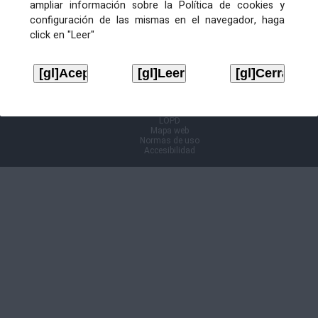
ampliar información sobre la Política de cookies y
configuración de las mismas en el navegador, haga
Información Cl@ve
click en "Leer"
Aviso legal
LOPD
Mapa web
Normas de uso
Accesibilidad