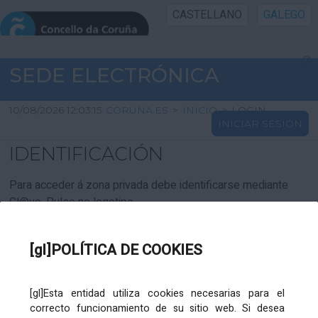
CASTELLANO
GALEGO
INICIO SEDE
SEDE ELECTRÓNICA
INICIO
10/08/2026 12:03:15
CORUNA.ES
>
INICIO
>
LOGIN
INICIAR SESIÓN
INFORMACIÓN PÚBLICA
IDENTIFICACIÓN
CARTAFOL CIDADÁN
Para acceder á zona privada debe identificarse mediante
Cl@ve. Pulse no logotipo
UTILIDADES
[gl]POLÍTICA DE COOKIES
AXUDA
[gl]Esta entidad utiliza cookies necesarias para el
correcto funcionamiento de su sitio web. Si desea