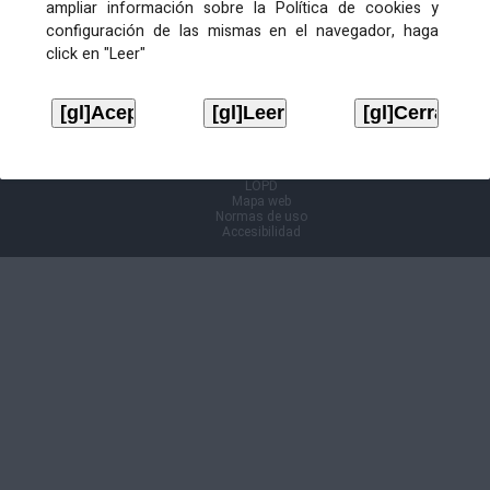
ampliar información sobre la Política de cookies y
configuración de las mismas en el navegador, haga
Información Cl@ve
click en "Leer"
Aviso legal
LOPD
Mapa web
Normas de uso
Accesibilidad