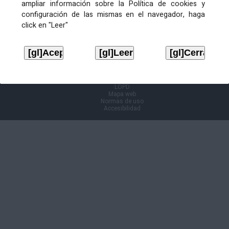
ampliar información sobre la Política de cookies y
configuración de las mismas en el navegador, haga
Información Cl@ve
click en "Leer"
Aviso legal
LOPD
Mapa web
Normas de uso
Accesibilidad