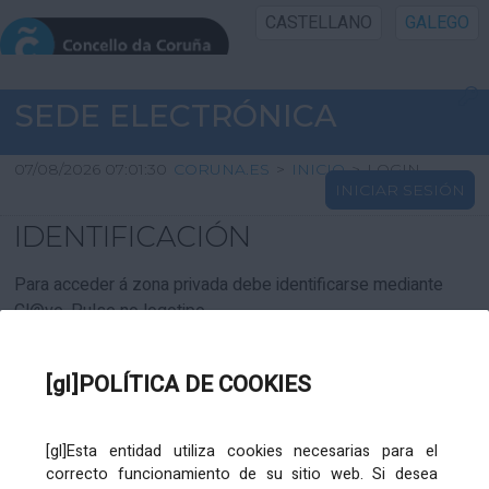
CASTELLANO
GALEGO
INICIO SEDE
SEDE ELECTRÓNICA
INICIO
07/08/2026 07:01:30
CORUNA.ES
>
INICIO
>
LOGIN
INICIAR SESIÓN
INFORMACIÓN PÚBLICA
IDENTIFICACIÓN
CARTAFOL CIDADÁN
Para acceder á zona privada debe identificarse mediante
Cl@ve. Pulse no logotipo
UTILIDADES
[gl]POLÍTICA DE COOKIES
AXUDA
[gl]Esta entidad utiliza cookies necesarias para el
correcto funcionamiento de su sitio web. Si desea