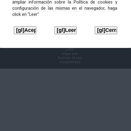
ampliar información sobre la Política de cookies y
configuración de las mismas en el navegador, haga
Información Cl@ve
click en "Leer"
Aviso legal
LOPD
Mapa web
Normas de uso
Accesibilidad