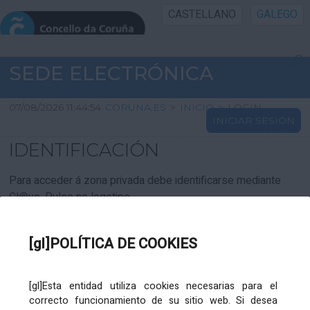
CASTELLANO
GALEGO
INICIO SEDE
SEDE ELECTRÓNICA
INICIO
07/08/2026 11:44:54
CORUNA.ES
>
INICIO
>
LOGIN
INICIAR SESIÓN
INFORMACIÓN PÚBLICA
IDENTIFICACIÓN
CARTAFOL CIDADÁN
Para acceder á zona privada debe identificarse mediante
Cl@ve. Pulse no logotipo
UTILIDADES
[gl]POLÍTICA DE COOKIES
AXUDA
[gl]Esta entidad utiliza cookies necesarias para el
correcto funcionamiento de su sitio web. Si desea