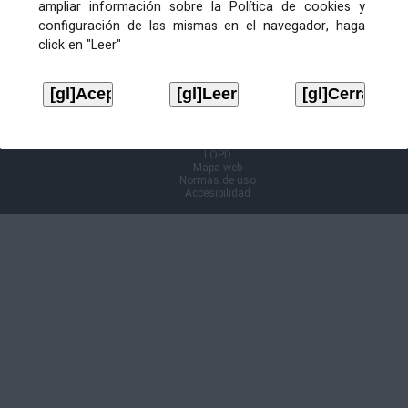
ampliar información sobre la Política de cookies y
configuración de las mismas en el navegador, haga
Información Cl@ve
click en "Leer"
Aviso legal
LOPD
Mapa web
Normas de uso
Accesibilidad