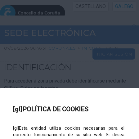
CASTELLANO
GALEGO
INICIO SEDE
SEDE ELECTRÓNICA
INICIO
07/08/2026 06:46:31
CORUNA.ES
>
INICIO
>
LOGIN
INICIAR SESIÓN
INFORMACIÓN PÚBLICA
IDENTIFICACIÓN
CARTAFOL CIDADÁN
Para acceder á zona privada debe identificarse mediante
Cl@ve. Pulse no logotipo
UTILIDADES
[gl]POLÍTICA DE COOKIES
AXUDA
[gl]Esta entidad utiliza cookies necesarias para el
correcto funcionamiento de su sitio web. Si desea