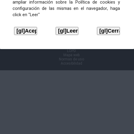
ampliar información sobre la Política de cookies y
configuración de las mismas en el navegador, haga
Información Cl@ve
click en "Leer"
Aviso legal
LOPD
Mapa web
Normas de uso
Accesibilidad