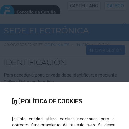
CASTELLANO
GALEGO
INICIO SEDE
SEDE ELECTRÓNICA
INICIO
09/08/2026 12:42:57
CORUNA.ES
>
INICIO
>
LOGIN
INICIAR SESIÓN
INFORMACIÓN PÚBLICA
IDENTIFICACIÓN
CARTAFOL CIDADÁN
Para acceder á zona privada debe identificarse mediante
Cl@ve. Pulse no logotipo
UTILIDADES
[gl]POLÍTICA DE COOKIES
AXUDA
[gl]Esta entidad utiliza cookies necesarias para el
correcto funcionamiento de su sitio web. Si desea