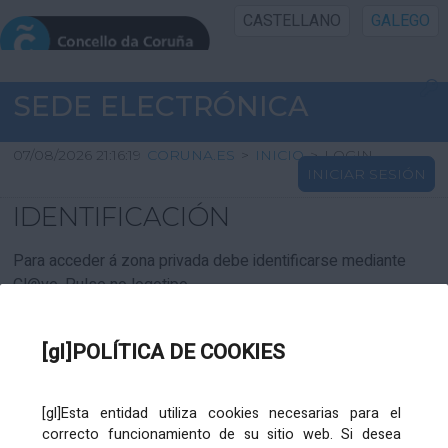
CASTELLANO
GALEGO
INICIO SEDE
SEDE ELECTRÓNICA
INICIO
07/08/2026 21:16:19
CORUNA.ES
>
INICIO
>
LOGIN
INICIAR SESIÓN
INFORMACIÓN PÚBLICA
IDENTIFICACIÓN
CARTAFOL CIDADÁN
Para acceder á zona privada debe identificarse mediante
Cl@ve. Pulse no logotipo
UTILIDADES
[gl]POLÍTICA DE COOKIES
AXUDA
[gl]Esta entidad utiliza cookies necesarias para el
correcto funcionamiento de su sitio web. Si desea