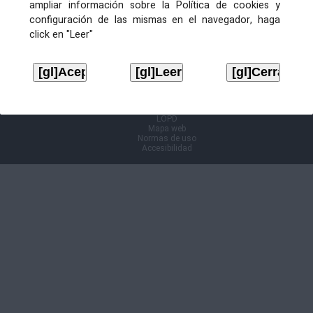
ampliar información sobre la Política de cookies y
configuración de las mismas en el navegador, haga
Información Cl@ve
click en "Leer"
Aviso legal
LOPD
Mapa web
Normas de uso
Accesibilidad