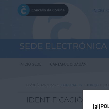
INICIO
C
SEDE ELECTRÓNICA
INICIO SEDE
CARTAFOL CIDADÁN
06/08/2026 03:25:15
CORUNA.ES
>
INICIO
>
LO
IDENTIFICACIÓN
[gl]PO