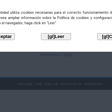
mediante Cl@ve. Pulse no logotipo
entidad utiliza cookies necesarias para el correcto funcionamiento d
esea ampliar información sobre la Política de cookies y configurac
 el navegador, haga click en "Leer"
Información Cl@ve
Aviso legal
LOPD
Mapa web
Normas de uso
Accesibilidad