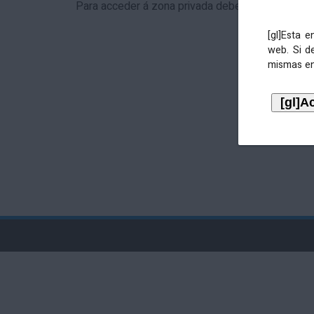
Para acceder á zona privada debe identificarse 
[gl]Esta 
web. Si d
mismas en