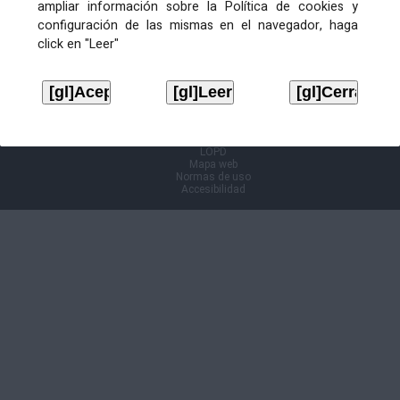
ampliar información sobre la Política de cookies y
configuración de las mismas en el navegador, haga
Información Cl@ve
click en "Leer"
Aviso legal
LOPD
Mapa web
Normas de uso
Accesibilidad