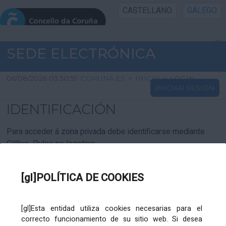
CASTELLANO
GALEGO
INICIO SEDE
SEDE ELECTRÓNICA
INICIO
06/08/2026 03:30:59
CORUNA.ES
>
INICIO
>
LOGIN
INICIAR SESIÓN
INFORMACIÓN PÚBLICA
IDENTIFICACIÓN
CARTAFOL CIDADÁN
Para acceder á zona privada debe identificarse mediante
Cl@ve. Pulse no logotipo
UTILIDADES
[gl]POLÍTICA DE COOKIES
AXUDA
[gl]Esta entidad utiliza cookies necesarias para el
correcto funcionamiento de su sitio web. Si desea