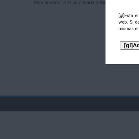
Para acceder á zona privada debe identificarse 
[gl]Esta 
web. Si d
mismas en