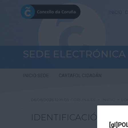
INICIO
C
SEDE ELECTRÓNICA
INICIO SEDE
CARTAFOL CIDADÁN
06/08/2026 12:19:05
CORUNA.ES
>
INICIO
>
LO
IDENTIFICACIÓN
[gl]PO