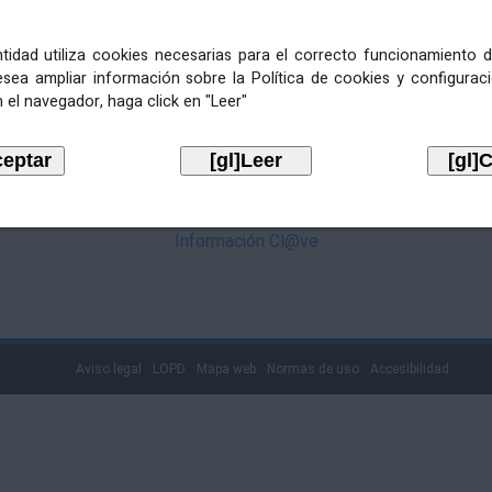
mediante Cl@ve. Pulse no logotipo
entidad utiliza cookies necesarias para el correcto funcionamiento d
esea ampliar información sobre la Política de cookies y configurac
 el navegador, haga click en "Leer"
Información Cl@ve
Aviso legal
LOPD
Mapa web
Normas de uso
Accesibilidad