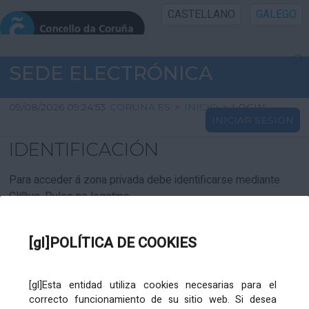
CASTELLANO
GALEGO
INICIO SEDE
SEDE ELECTRÓNICA
INICIO
09/08/2026 09:24:53
CORUNA.ES
>
INICIO
>
LOGIN
INICIAR SESIÓN
INFORMACIÓN PÚBLICA
IDENTIFICACIÓN
CARTAFOL CIDADÁN
Para acceder á zona privada debe identificarse mediante
Cl@ve. Pulse no logotipo
UTILIDADES
[gl]POLÍTICA DE COOKIES
AXUDA
[gl]Esta entidad utiliza cookies necesarias para el
correcto funcionamiento de su sitio web. Si desea