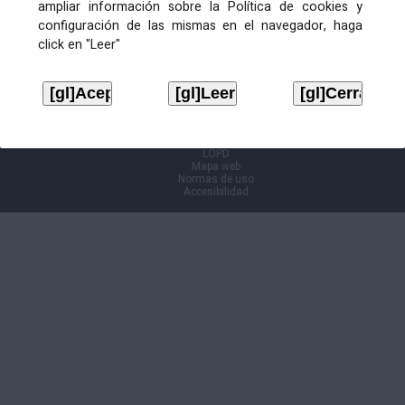
ampliar información sobre la Política de cookies y
configuración de las mismas en el navegador, haga
Información Cl@ve
click en "Leer"
Aviso legal
LOPD
Mapa web
Normas de uso
Accesibilidad