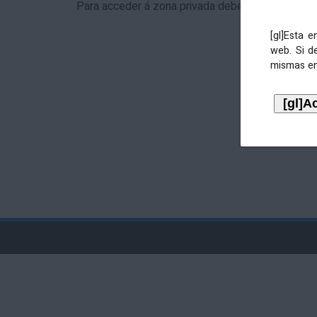
Para acceder á zona privada debe identificarse 
[gl]Esta 
web. Si d
mismas en