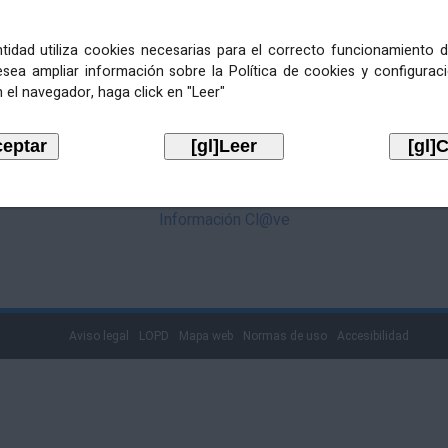
mediante Cl@ve. Pulse no logotipo
entidad utiliza cookies necesarias para el correcto funcionamiento d
esea ampliar información sobre la Política de cookies y configurac
 el navegador, haga click en "Leer"
Información Cl@ve
Aviso legal
LOPD
Mapa web
Normas de uso
Accesibilidad