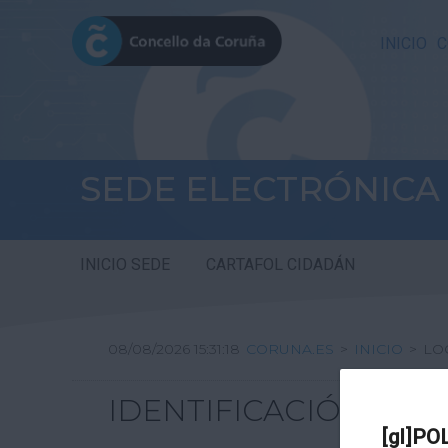
INICIO
C
SEDE ELECTRÓNICA
INICIO SEDE
CARTAFOL CIDADÁN
08/08/2026 15:31:18
CORUNA.ES
>
INICIO
>
LO
IDENTIFICACIÓN
[gl]PO