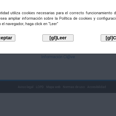
mediante Cl@ve. Pulse no logotipo
entidad utiliza cookies necesarias para el correcto funcionamiento d
esea ampliar información sobre la Política de cookies y configurac
 el navegador, haga click en "Leer"
Información Cl@ve
Aviso legal
LOPD
Mapa web
Normas de uso
Accesibilidad