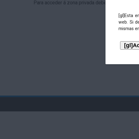
Para acceder á zona privada debe identificarse 
[gl]Esta 
web. Si d
mismas en