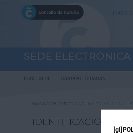
INICIO
C
SEDE ELECTRÓNICA
INICIO SEDE
CARTAFOL CIDADÁN
08/08/2026 09:17:01
CORUNA.ES
>
INICIO
>
L
IDENTIFICACIÓN
[gl]PO