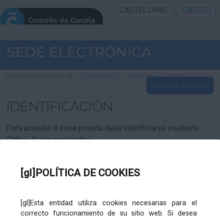
CASTELLANO
GALEGO
INICIO SEDE
SEDE ELECTRÓNICA
INICIO
08/08/2026 16:37:18
CORUNA.ES
>
INICIO
>
LOGIN
INICIAR SESIÓN
INFORMACIÓN PÚBLICA
IDENTIFICACIÓN
CARTAFOL CIDADÁN
Para acceder á zona privada debe identificarse mediante
Cl@ve. Pulse no logotipo
UTILIDADES
[gl]POLÍTICA DE COOKIES
AXUDA
[gl]Esta entidad utiliza cookies necesarias para el
correcto funcionamiento de su sitio web. Si desea