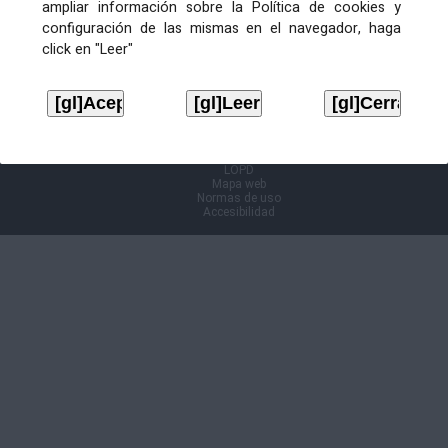
ampliar información sobre la Política de cookies y
configuración de las mismas en el navegador, haga
Información Cl@ve
click en "Leer"
Aviso legal
LOPD
Mapa web
Normas de uso
Accesibilidad