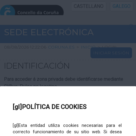
CASTELLANO
GALEGO
INICIO SEDE
SEDE ELECTRÓNICA
INICIO
08/08/2026 12:22:06
CORUNA.ES
>
INICIO
>
LOGIN
INICIAR SESIÓN
INFORMACIÓN PÚBLICA
IDENTIFICACIÓN
CARTAFOL CIDADÁN
Para acceder á zona privada debe identificarse mediante
Cl@ve. Pulse no logotipo
UTILIDADES
[gl]POLÍTICA DE COOKIES
AXUDA
[gl]Esta entidad utiliza cookies necesarias para el
correcto funcionamiento de su sitio web. Si desea