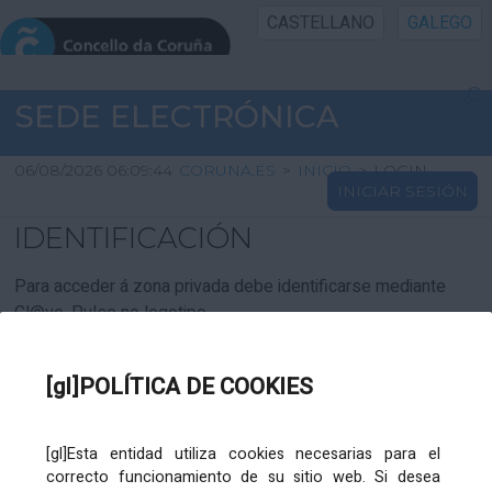
CASTELLANO
GALEGO
INICIO SEDE
SEDE ELECTRÓNICA
INICIO
06/08/2026 06:09:44
CORUNA.ES
>
INICIO
>
LOGIN
INICIAR SESIÓN
INFORMACIÓN PÚBLICA
IDENTIFICACIÓN
CARTAFOL CIDADÁN
Para acceder á zona privada debe identificarse mediante
Cl@ve. Pulse no logotipo
UTILIDADES
[gl]POLÍTICA DE COOKIES
AXUDA
[gl]Esta entidad utiliza cookies necesarias para el
correcto funcionamiento de su sitio web. Si desea