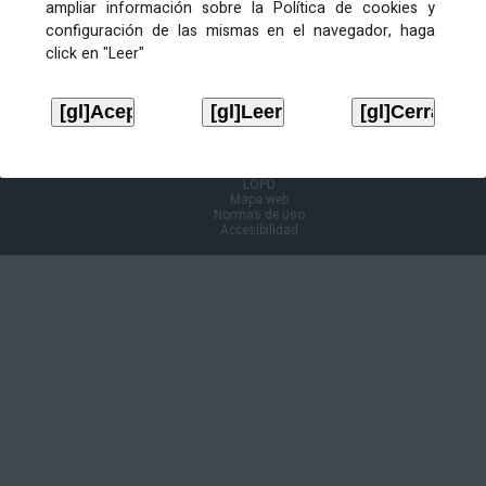
ampliar información sobre la Política de cookies y
configuración de las mismas en el navegador, haga
Información Cl@ve
click en "Leer"
Aviso legal
LOPD
Mapa web
Normas de uso
Accesibilidad