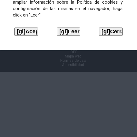
ampliar información sobre la Política de cookies y
configuración de las mismas en el navegador, haga
Información Cl@ve
click en "Leer"
Aviso legal
LOPD
Mapa web
Normas de uso
Accesibilidad