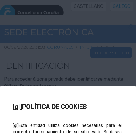
CASTELLANO
GALEGO
INICIO SEDE
SEDE ELECTRÓNICA
INICIO
06/08/2026 23:31:58
CORUNA.ES
>
INICIO
>
LOGIN
INICIAR SESIÓN
INFORMACIÓN PÚBLICA
IDENTIFICACIÓN
CARTAFOL CIDADÁN
Para acceder á zona privada debe identificarse mediante
Cl@ve. Pulse no logotipo
UTILIDADES
[gl]POLÍTICA DE COOKIES
AXUDA
[gl]Esta entidad utiliza cookies necesarias para el
correcto funcionamiento de su sitio web. Si desea