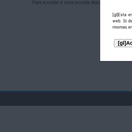
Para acceder á zona privada debe identificarse 
[gl]Esta 
web. Si d
mismas en