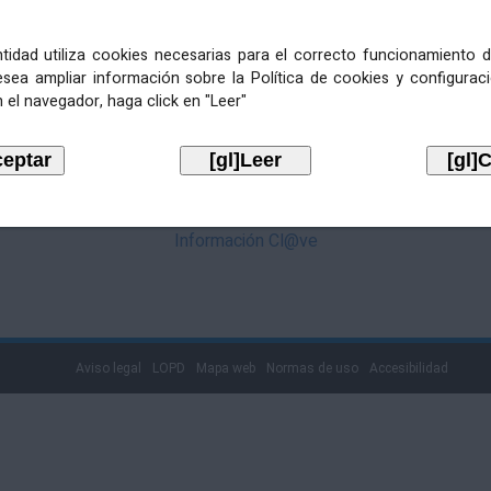
mediante Cl@ve. Pulse no logotipo
entidad utiliza cookies necesarias para el correcto funcionamiento d
esea ampliar información sobre la Política de cookies y configurac
 el navegador, haga click en "Leer"
Información Cl@ve
Aviso legal
LOPD
Mapa web
Normas de uso
Accesibilidad