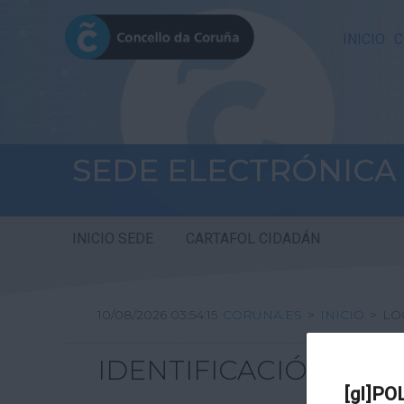
INICIO
C
SEDE ELECTRÓNICA
INICIO SEDE
CARTAFOL CIDADÁN
10/08/2026 03:54:15
CORUNA.ES
>
INICIO
>
LO
IDENTIFICACIÓN
[gl]PO