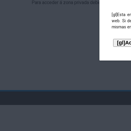
Para acceder á zona privada debe identificarse 
[gl]Esta 
web. Si d
mismas en