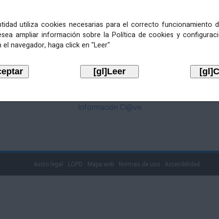
mediante Cl@ve. Pulse no logotipo
entidad utiliza cookies necesarias para el correcto funcionamiento d
esea ampliar información sobre la Política de cookies y configurac
 el navegador, haga click en "Leer"
Información Cl@ve
Aviso legal
LOPD
Mapa web
Normas de uso
Accesibilidad