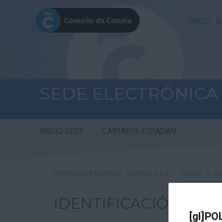
INICIO
C
SEDE ELECTRÓNICA
INICIO SEDE
CARTAFOL CIDADÁN
07/08/2026 02:37:29
CORUNA.ES
>
INICIO
>
L
IDENTIFICACIÓN
[gl]PO