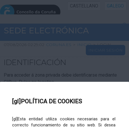
CASTELLANO
GALEGO
INICIO SEDE
SEDE ELECTRÓNICA
INICIO
07/08/2026 02:29:02
CORUNA.ES
>
INICIO
>
LOGIN
INICIAR SESIÓN
INFORMACIÓN PÚBLICA
IDENTIFICACIÓN
CARTAFOL CIDADÁN
Para acceder á zona privada debe identificarse mediante
Cl@ve. Pulse no logotipo
UTILIDADES
[gl]POLÍTICA DE COOKIES
AXUDA
[gl]Esta entidad utiliza cookies necesarias para el
correcto funcionamiento de su sitio web. Si desea