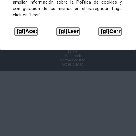
ampliar información sobre la Política de cookies y
configuración de las mismas en el navegador, haga
Información Cl@ve
click en "Leer"
Aviso legal
LOPD
Mapa web
Normas de uso
Accesibilidad