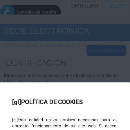
CASTELLANO
GALEGO
INICIO SEDE
SEDE ELECTRÓNICA
INICIO
07/08/2026 19:46:14
CORUNA.ES
>
INICIO
>
LOGIN
INICIAR SESIÓN
INFORMACIÓN PÚBLICA
IDENTIFICACIÓN
CARTAFOL CIDADÁN
Para acceder á zona privada debe identificarse mediante
Cl@ve. Pulse no logotipo
UTILIDADES
[gl]POLÍTICA DE COOKIES
AXUDA
[gl]Esta entidad utiliza cookies necesarias para el
correcto funcionamiento de su sitio web. Si desea