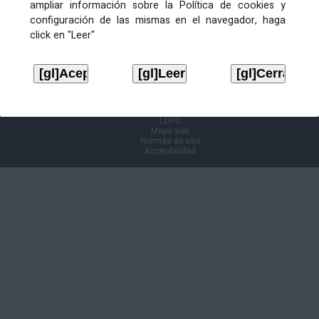
ampliar información sobre la Política de cookies y
configuración de las mismas en el navegador, haga
Información Cl@ve
click en "Leer"
Aviso legal
LOPD
Mapa web
Normas de uso
Accesibilidad