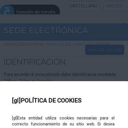
CASTELLANO
GALEGO
INICIO SEDE
SEDE ELECTRÓNICA
INICIO
08/08/2026 10:07:18
CORUNA.ES
>
INICIO
>
LOGIN
INICIAR SESIÓN
INFORMACIÓN PÚBLICA
IDENTIFICACIÓN
CARTAFOL CIDADÁN
Para acceder á zona privada debe identificarse mediante
Cl@ve. Pulse no logotipo
UTILIDADES
[gl]POLÍTICA DE COOKIES
AXUDA
[gl]Esta entidad utiliza cookies necesarias para el
correcto funcionamiento de su sitio web. Si desea