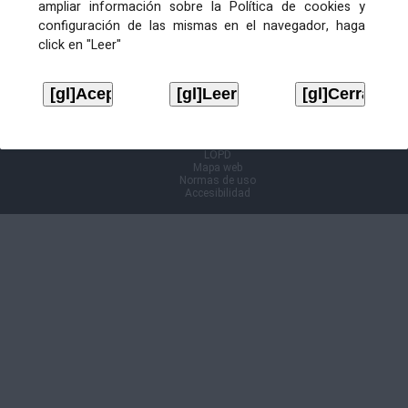
ampliar información sobre la Política de cookies y
configuración de las mismas en el navegador, haga
Información Cl@ve
click en "Leer"
Aviso legal
LOPD
Mapa web
Normas de uso
Accesibilidad