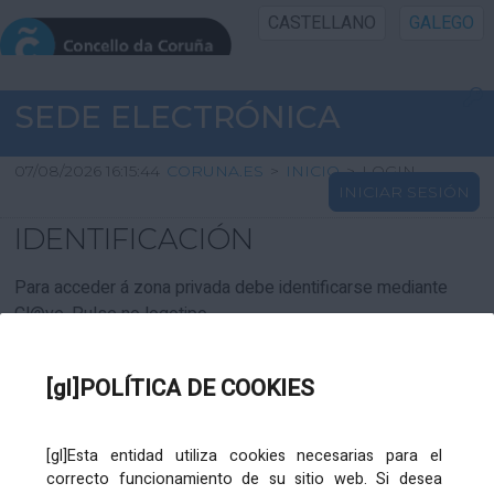
CASTELLANO
GALEGO
INICIO SEDE
SEDE ELECTRÓNICA
INICIO
07/08/2026 16:15:44
CORUNA.ES
>
INICIO
>
LOGIN
INICIAR SESIÓN
INFORMACIÓN PÚBLICA
IDENTIFICACIÓN
CARTAFOL CIDADÁN
Para acceder á zona privada debe identificarse mediante
Cl@ve. Pulse no logotipo
UTILIDADES
[gl]POLÍTICA DE COOKIES
AXUDA
[gl]Esta entidad utiliza cookies necesarias para el
correcto funcionamiento de su sitio web. Si desea