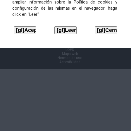
ampliar información sobre la Política de cookies y
configuración de las mismas en el navegador, haga
Información Cl@ve
click en "Leer"
Aviso legal
LOPD
Mapa web
Normas de uso
Accesibilidad