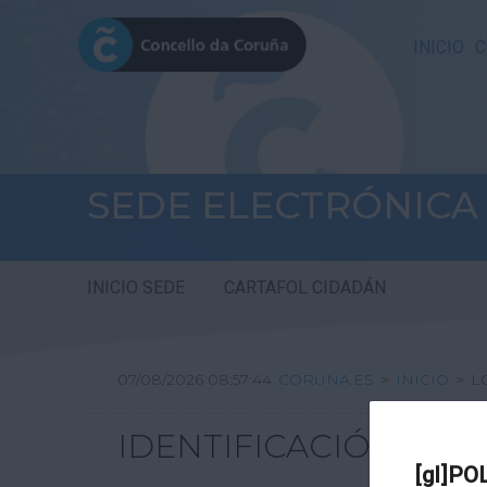
INICIO
C
SEDE ELECTRÓNICA
INICIO SEDE
CARTAFOL CIDADÁN
07/08/2026 08:57:44
CORUNA.ES
>
INICIO
>
L
IDENTIFICACIÓN
[gl]PO