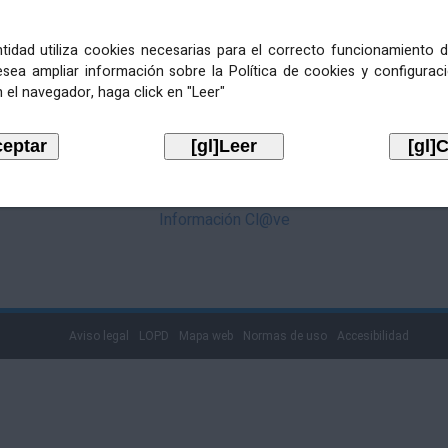
mediante Cl@ve. Pulse no logotipo
entidad utiliza cookies necesarias para el correcto funcionamiento d
esea ampliar información sobre la Política de cookies y configurac
 el navegador, haga click en "Leer"
Información Cl@ve
Aviso legal
LOPD
Mapa web
Normas de uso
Accesibilidad