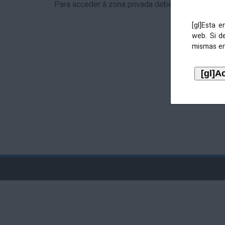
Para acceder á zona privada debe identificarse 
[gl]Esta 
web. Si d
mismas en