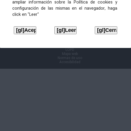
ampliar información sobre la Política de cookies y
configuración de las mismas en el navegador, haga
Información Cl@ve
click en "Leer"
Aviso legal
LOPD
Mapa web
Normas de uso
Accesibilidad