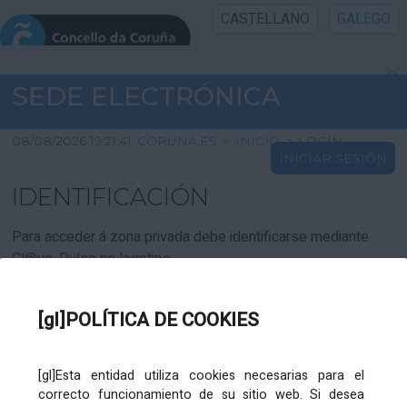
CASTELLANO
GALEGO
INICIO SEDE
SEDE ELECTRÓNICA
INICIO
08/08/2026 19:21:41
CORUNA.ES
>
INICIO
>
LOGIN
INICIAR SESIÓN
INFORMACIÓN PÚBLICA
IDENTIFICACIÓN
CARTAFOL CIDADÁN
Para acceder á zona privada debe identificarse mediante
Cl@ve. Pulse no logotipo
UTILIDADES
[gl]POLÍTICA DE COOKIES
AXUDA
[gl]Esta entidad utiliza cookies necesarias para el
correcto funcionamiento de su sitio web. Si desea