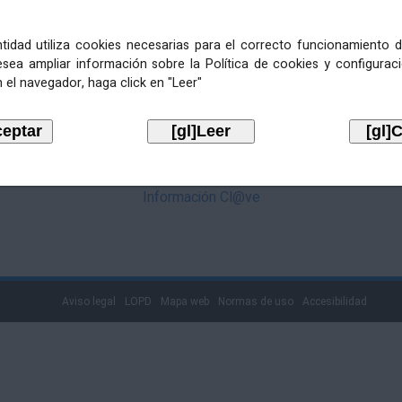
mediante Cl@ve. Pulse no logotipo
entidad utiliza cookies necesarias para el correcto funcionamiento d
esea ampliar información sobre la Política de cookies y configurac
 el navegador, haga click en "Leer"
Información Cl@ve
Aviso legal
LOPD
Mapa web
Normas de uso
Accesibilidad