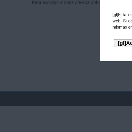
Para acceder á zona privada debe identificarse 
[gl]Esta 
web. Si d
mismas en