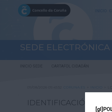
INICIO
C
SEDE ELECTRÓNICA
INICIO SEDE
CARTAFOL CIDADÁN
09/08/2026 09:45:52
CORUNA.ES
>
INICIO
>
L
IDENTIFICACIÓN
[gl]PO