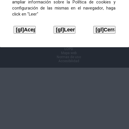
ampliar información sobre la Política de cookies y
configuración de las mismas en el navegador, haga
Información Cl@ve
click en "Leer"
Aviso legal
LOPD
Mapa web
Normas de uso
Accesibilidad