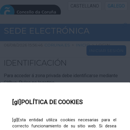
CASTELLANO
GALEGO
INICIO SEDE
SEDE ELECTRÓNICA
INICIO
06/08/2026 15:56:46
CORUNA.ES
>
INICIO
>
LOGIN
INICIAR SESIÓN
INFORMACIÓN PÚBLICA
IDENTIFICACIÓN
CARTAFOL CIDADÁN
Para acceder á zona privada debe identificarse mediante
Cl@ve. Pulse no logotipo
UTILIDADES
[gl]POLÍTICA DE COOKIES
AXUDA
[gl]Esta entidad utiliza cookies necesarias para el
correcto funcionamiento de su sitio web. Si desea