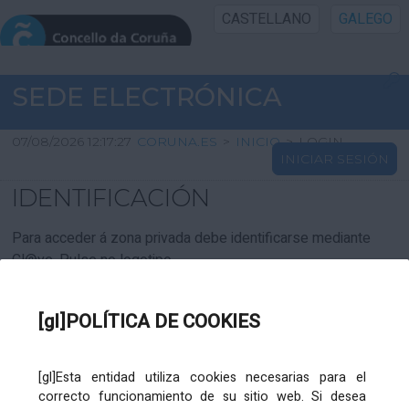
CASTELLANO
GALEGO
INICIO SEDE
SEDE ELECTRÓNICA
INICIO
07/08/2026 12:17:27
CORUNA.ES
>
INICIO
>
LOGIN
INICIAR SESIÓN
INFORMACIÓN PÚBLICA
IDENTIFICACIÓN
CARTAFOL CIDADÁN
Para acceder á zona privada debe identificarse mediante
Cl@ve. Pulse no logotipo
UTILIDADES
[gl]POLÍTICA DE COOKIES
AXUDA
[gl]Esta entidad utiliza cookies necesarias para el
correcto funcionamiento de su sitio web. Si desea