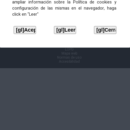
ampliar información sobre la Política de cookies y
configuración de las mismas en el navegador, haga
Información Cl@ve
click en "Leer"
Aviso legal
LOPD
Mapa web
Normas de uso
Accesibilidad