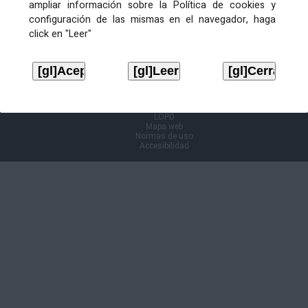
ampliar información sobre la Política de cookies y
configuración de las mismas en el navegador, haga
Información Cl@ve
click en "Leer"
Aviso legal
LOPD
Mapa web
Normas de uso
Accesibilidad