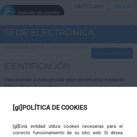
CASTELLANO
GALEGO
INICIO SEDE
SEDE ELECTRÓNICA
INICIO
07/08/2026 20:17:31
CORUNA.ES
>
INICIO
>
LOGIN
INICIAR SESIÓN
INFORMACIÓN PÚBLICA
IDENTIFICACIÓN
CARTAFOL CIDADÁN
Para acceder á zona privada debe identificarse mediante
Cl@ve. Pulse no logotipo
UTILIDADES
[gl]POLÍTICA DE COOKIES
AXUDA
[gl]Esta entidad utiliza cookies necesarias para el
correcto funcionamiento de su sitio web. Si desea