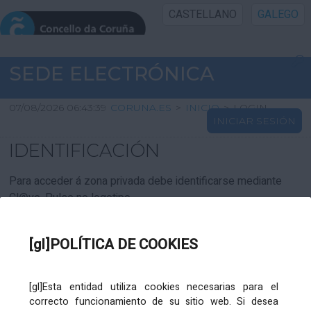
CASTELLANO
GALEGO
INICIO SEDE
SEDE ELECTRÓNICA
INICIO
07/08/2026 06:43:39
CORUNA.ES
>
INICIO
>
LOGIN
INICIAR SESIÓN
INFORMACIÓN PÚBLICA
IDENTIFICACIÓN
CARTAFOL CIDADÁN
Para acceder á zona privada debe identificarse mediante
Cl@ve. Pulse no logotipo
UTILIDADES
[gl]POLÍTICA DE COOKIES
AXUDA
[gl]Esta entidad utiliza cookies necesarias para el
correcto funcionamiento de su sitio web. Si desea