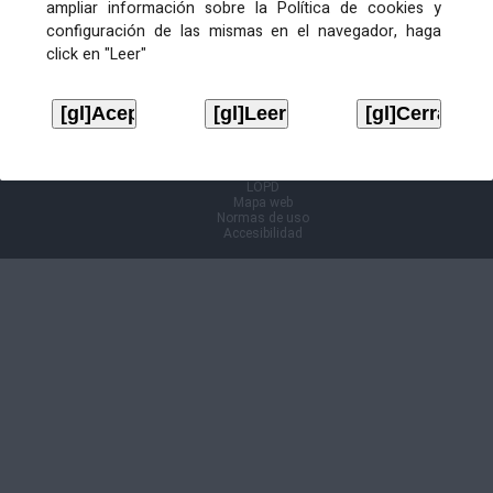
ampliar información sobre la Política de cookies y
configuración de las mismas en el navegador, haga
Información Cl@ve
click en "Leer"
Aviso legal
LOPD
Mapa web
Normas de uso
Accesibilidad