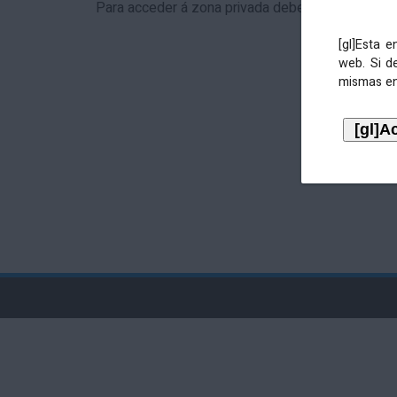
Para acceder á zona privada debe identificarse 
[gl]Esta 
web. Si d
mismas en