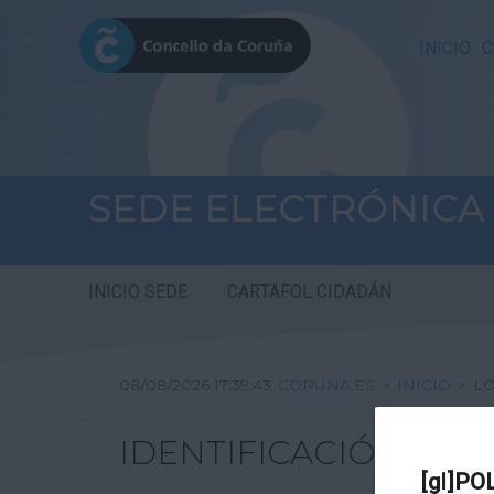
INICIO
C
SEDE ELECTRÓNICA
INICIO SEDE
CARTAFOL CIDADÁN
08/08/2026 17:39:43
CORUNA.ES
>
INICIO
>
L
IDENTIFICACIÓN
[gl]PO