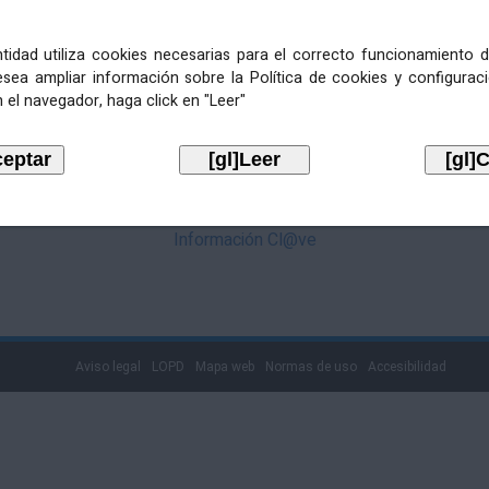
mediante Cl@ve. Pulse no logotipo
entidad utiliza cookies necesarias para el correcto funcionamiento d
esea ampliar información sobre la Política de cookies y configurac
 el navegador, haga click en "Leer"
Información Cl@ve
Aviso legal
LOPD
Mapa web
Normas de uso
Accesibilidad