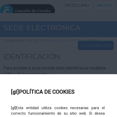
CASTELLANO
GALEGO
INICIO SEDE
SEDE ELECTRÓNICA
INICIO
09/08/2026 15:51:30
CORUNA.ES
>
INICIO
>
LOGIN
INICIAR SESIÓN
INFORMACIÓN PÚBLICA
IDENTIFICACIÓN
CARTAFOL CIDADÁN
Para acceder á zona privada debe identificarse mediante
Cl@ve. Pulse no logotipo
UTILIDADES
[gl]POLÍTICA DE COOKIES
AXUDA
[gl]Esta entidad utiliza cookies necesarias para el
correcto funcionamiento de su sitio web. Si desea