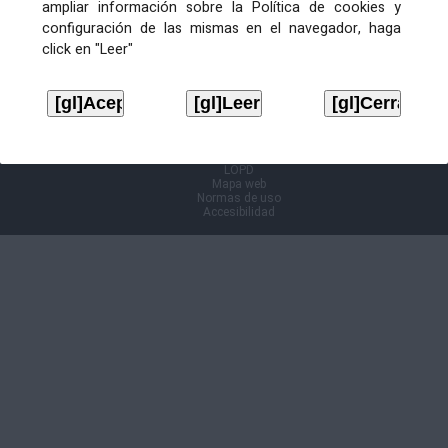
ampliar información sobre la Política de cookies y
configuración de las mismas en el navegador, haga
Información Cl@ve
click en "Leer"
Aviso legal
LOPD
Mapa web
Normas de uso
Accesibilidad